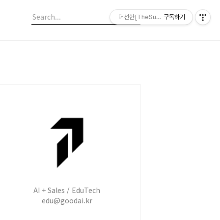
더선한[TheSunHan]
구독하기
AI + Sales / EduTech
edu@goodai.kr