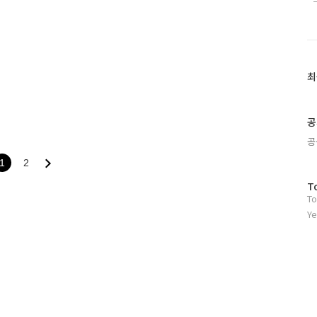
을 축소합니다!!! 연세대
최
최
근
글
과
공
인
공
기
글
1
2
방
T
To
문
자
Ye
수