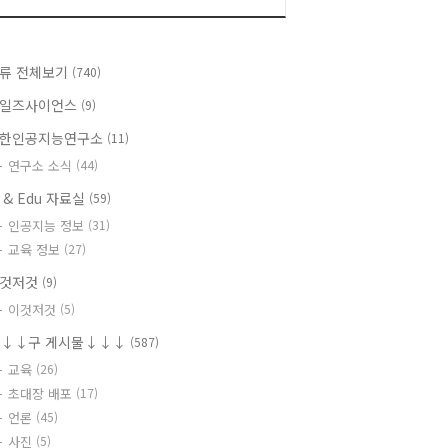
류 전체보기
(740)
일즈사이언스
(9)
한인공지능연구소
(11)
연구소 소식
(44)
I & Edu 자료실
(59)
인공지능 정보
(31)
교육 정보
(27)
것저것
(9)
이것저것
(5)
↓↓구 게시물↓↓↓
(587)
교육
(26)
초대장 배포
(17)
언론
(45)
사진
(5)