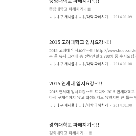
중앙대학교 파헤치기~!!!
중앙대학교 파헤치기~!!!!!!
↓↓↓구 게시물↓↓↓/대학 파헤치기
2014.01.09
2015 고려대학교 입시요강~!!!
2015 고려대 입시요강~~!!!! http://www.kcue.o
본 틀 유지 고려대 총 선발인원 3,799명 중 수시모
비슷하게 7:3으로 유지합니다. 또한 학교장 추천전
↓↓↓구 게시물↓↓↓/대학 파헤치기
2014.01.08
4명을 추천받는다고 하네요~ 국제인재,과학인재 전형
최저학력이 없으니 참고하시길 바랍니다!! 둘째: 정
을 '가'군→'나'군 으로 바꾼다고 합니다~~ 아마 서울
2015 연세대 입시요강~!!!
려대와 연세대가 '나'군으로 바꾼 것 같습니다. 또한
어A, 수학B, 영어, 과학탐구) 응시자도 인문계 모집
2015 연세대 입시요강~~!!! 드디어 2015 연세대학
셋째: 학교 교육의 활성화 수시모집에서 꿈과 끼를 중
아직 구체적이지 않고 확정되지도 않았지만 큰 틀은 
번 입시 요강을 주의 깊게 살펴볼 필요가 있다고 생각
↓↓↓구 게시물↓↓↓/대학 파헤치기
2014.01.08
을 중심으로 간략하게 설명하겠습니다~ ※파란색은
http://www.kcue.or.kr/ 첫째:학생부 전형의 변화
교생활우수자라는 전형이었습니다. 하지만 2015학
경희대학교 파헤치기~!!!
우수자 전형을 둘로 나누어 학생부 교과전형과 학생
합니다~!! 둘째: 논술전형의 모집인원 10% 축소 2
경희대학교 파헤치기~~!!!!