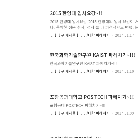
뽑는 것을 알 수 있는데요 특기자 전형을 많이 뽑을
인원이 대폭 줄어드는 결과를 가져왔음을 알 수 있습니
2015 한양대 입시요강~!!
화된 수능 최저 등급을 살펴보면 전체적으로 완화 된 
학생부 위주로 뽑는 성균인재 같은 경우는 국/영/수/사
2015 한양대 입시요강 2015 한양대의 입시 요강이
면 됨으로 상당히 완화되었다고 할 수 있습니다 물론
다. 특이한 점은 수시, 정시 둘 다 파격적으로 변했다
하..
에 띄는 것은 수능 최저 폐지입니다! 그럼 지금부터 
↓↓↓구 게시물↓↓↓/대학 파헤치기
2014.01.17
엇이 달라졌는지 살펴보겠습니다. 수시 빨간색 상자로
든 전형에서 수능을 폐지했습니다!! 이건 그야말로 전
라고 할 수 있는데요, 교육부에서 학생부를 강화하고
한국과학기술연구원 KAIST 파헤치기~!!!
던 것을 실질적으로 가장 많이 반영한 학교가 아닌가 
세히 보면 작년 수능:학생부 비율이 7:3→5:5 로 바뀐
한국과학기술연구원 KAIST 파헤치기~!!!
부로 뽑는 인원도 상당히 많아졌으므로 2015 한양대
↓↓↓구 게시물↓↓↓/대학 파헤치기
2014.01.10
면 ..
포항공과대학교 POSTECH 파헤치기~!!!
포항공대 POSTECH 파헤치기~!!!
↓↓↓구 게시물↓↓↓/대학 파헤치기
2014.01.09