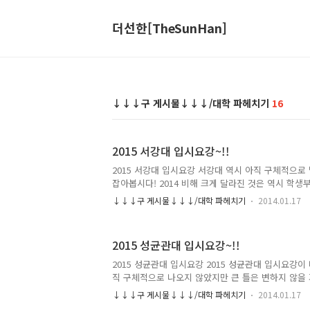
더선한[TheSunHan]
↓↓↓구 게시물↓↓↓/대학 파헤치기
16
2015 서강대 입시요강~!!
2015 서강대 입시요강 서강대 역시 아직 구체적으로
잡아봅시다! 2014 비해 크게 달라진 것은 역시 학
폭 늘리고 최저 기준을 폐지한다고 할 수 있습니다. 
↓↓↓구 게시물↓↓↓/대학 파헤치기
2014.01.17
부 40% 작년과 똑같고 정시는 수능 100%입니다. 
명 가량 확대, 단계별 전형이 일괄합산 전형으로 변
합 전형은 축소 - 전형방법, 제출서류, 지원자격 등이
2015 성균관대 입시요강~!!
전형 등이 폐지되고 학생부종합 전형으로 통합 단계별
전형에 비해 면접 비율이 20% 감소하여 서류 평가 
2015 성균관대 입시요강 2015 성균관대 입시요강이
선발 폐지, 70% 선발로 선발 인원의 대다수를 차지
직 구체적으로 나오지 않았지만 큰 틀은 변하지 않을
보..
잡아봅시다 위의 선발인원에서 보면 알 수 있듯이 성
↓↓↓구 게시물↓↓↓/대학 파헤치기
2014.01.17
전형을 위주로 많이 뽑느다는 것입니다! 작년에도 많