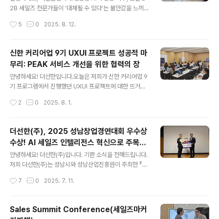
주목받다2025 스타트업 사무실 지원 : 서울 종로, 성남 판
2B 세일즈 전문가들이 '대체될 수 있다'는 불안감을 느끼
교, 경남 진주 + 오렌지플래닛 스마일팜 (서류전형 합격)2
고 있습니다. 하지만 데이터는 다른 이야기를 들려줍니다.
작성시간
5
0
2025. 8. 12.
025 창조경제혁신센터 (경북, 경남, 강원) IR 행사 참여20
AI는 세일즈맨의 지성과 경험을 대체하는 것이 아니라, 오
2..
히려 그 역량을 증폭시키는 '코파일럿(Copilot, 부조종
사)'의 역할을 수행할 것입니다.오늘은 AI가 B2B 세일즈의
신한 커리어업 9기 UXUI 프로젝트 성공적 마
어떤 문제점을, 어떤 데이터 기술과 실제 성공 사례를 통해
무리: PEAK 서비스 개선을 위한 협력의 장
해결하는지, 그리고 그 기술의 현실적인 특징과 한계는 무
글 내용
엇인지 깊이 있게 분석해 보겠습니다.1. '감'에서 '예측 모
안녕하세요! 더선한입니다.오늘은 저희가 신한 커리어업 9
델' 기반의 기회 포착으로: 리드 스코어링(Lead Scoring)
기 프로그램에서 진행했던 UXUI 프로젝트에 대한 뜨거운
B2B 영업의 가장 큰 난제 중 하나는 '시간 부족'입니다. 실
소식을 전해드립니다. 약 2주간, 참가자 여러분과 함께 B2
작성시간
2
0
2025. 8. 1.
제로 Salesforce의 조사에 따르면, 세일즈맨이 실..
B 세일즈 자동화 플랫폼 ‘PEAK’의 사용자 경험을 분석하
고, UX 리서치를 통해 구체적인 개선 아이디어를 도출했던
값진 시간이었습니다. 그 현장의 생생한 이야기를 지금부
더선한(주), 2025 성남창업경연대회 우수상
터 함께 살펴보시죠!UXUI란 무엇인가요? 사용자 경험을
수상! AI 세일즈 인텔리전스 혁신으로 주목받
디자인하다이번 프로젝트의 핵심이었던 UXUI에 대해 간
글 내용
다
략히 설명해 드릴게요.UX(User Experience, 사용자 경
안녕하세요! 더선한(주)입니다. 기쁜 소식을 전해드립니다.
험)는 사용자가 특정 제품, 시스템 또는 서비스를 이용하면
저희 더선한(주)는 성남시와 성남산업진흥원이 주최한 『2
서 느끼는 총체적인 경험을 의미합니다. 예를 들어, 웹사이
025 성남창업경연대회(도전! S-스타트업)』에서 우수상을
작성시간
7
0
2025. 7. 11.
트에 접속했을 때 정보를 얼마나 쉽게 찾을 수 있는지, 앱을
수상하는 영예를 안았습니다. 지난 6월 30일(월), 성남산
사용할 때 얼마나..
업진흥원 대강당에서 열린 시상식에서, 저희의 AI 에이전
트 기반 B2B 세일즈 인텔리전스 솔루션 PEAK는 혁신성
Sales Summit Conference(세일즈마커
과 시장성을 동시에 인정받았습니다. 23년 전통의 성남창