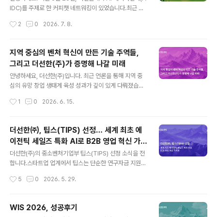
능이 아닙니다. Slack에서 @Claude를 불러 실제 업무를
IDC)를 주제로 한 커피챗 네트워킹이 있었습니다.최근 글
맡기는 AI 팀원입니다. 이름도 @Claude를 태그해서 부
로벌 빅테크를 중심으로 AI와 인프라 산업이 빠르게 성장
작성시간
2
0
2026. 7. 8.
른다는 데서 나왔습니다. Anthr..
하고 있습니다. AI 서비스가 확산될수록 이를 구동할 AI 데
이터센터(AIDC) 수요도 빠르게 늘고 있는데요. 하지만 국
내에서는 수도권 전력망 제약과 부지 확보 문제로, 고성능
지역 중심의 벤처 혁신이 만든 기술 주역들,
서버를 안정적으로 운영할 공간 확보가 점점 더 중요한 과
그리고 더선한(주)가 증명해 나갈 미래
제로 떠오르고 있습니다. 이에 더선한은 인프라 한계를 극
글 내용
복할 실질적인 대안을 모색하고 시너지를 도모하고자, AID
안녕하세요, 더선한(주)입니다. 최근 언론을 통해 지역 중
C 가치사슬의 핵심 기업들을 한자리에 모셨습니다. 각 분
심의 유망 창업 생태계 육성 성과가 깊이 있게 다뤄졌습니
야의 전문성을 가진 기업들이 모여 각자의 기술과 전략을
다. 로컬 생태계 안에서 각자의 독보적인 기술과 비즈니스
작성시간
1
0
2026. 6. 15.
공유하고, 협업 가능성을 깊이 있게 논의한 이번 커피챗의
모델로 눈부신 결과를 만들어내고 있는 기업들의 이야기
현장을 전합니다.1️⃣ ..
와, 저희 더선한(주)가 준비하고 있는 다음 단계를 전해드
립니다.1. 로컬 벤처 생태계가 검증하는 기준 공공이 주도하
더선한㈜, 팁스(TIPS) 선정… 세계 최초 에
는 벤처펀드와 전문 투자 기관의 평가는 냉정합니다. 새롭
이전틱 세일즈 특화 AI로 B2B 영업 혁신 가속
고 흥미로운 기술이 아니라, 명확한 비즈니스 로직과 자생
글 내용
화
력을 갖춘 '시장 문제 해결 능력'에 자본이 움직입니다. 경
더선한(주)의 중소벤처기업부 팁스(TIPS) 선정 소식을 전
산시는 현재 벤처펀드 4개, 총 결성액 1,421억 원 규모를
합니다.스타트업 업계에서 팁스는 단순한 연구자금 지원을
운용하며 지역의 유망 스타트업을 발굴하고 초기 투자를
넘어, 기술의 난이도와 비즈니스의 시장성을 국가적으로
작성시간
5
0
2026. 5. 29.
이어오고 있습니다. 지자체와 전문 투자사(AC), 그리고 스
공인하는 사실상의 ‘기술 검증서’로 통합니다. 수식어를 모
타트업이 원팀으로 움직였을 때..
두 걷어내고, 더선한이 세계 최초의 에이전틱 세일즈 특화
AI 기술을 바탕으로 팁스라는 관문을 통과할 수 있었던 독
WIS 2026, 성공후기
보적인 기술력과 앞으로의 명확한 목표에 대해 말씀드리고
글 내용