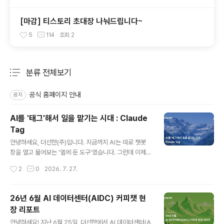
[마감] 티스토리 초대장 나눠드립니다~
5
114
조회
2
분류 전체보기
주요 글 목록
공식 홈페이지 안내
공지
AI를 '태그'해서 일을 맡기는 시대 : Claude
Tag
글 내용
안녕하세요, 더선한(주)입니다. 지금까지 AI는 따로 챗봇
창을 열고 물어보는 '옆에 둔 도구'였습니다. 그런데 이제 A
I가 그 창을 벗어나, 우리가 실제로 일하는 Slack 채널 안
작성시간
2
0
2026. 7. 27.
으로 들어와 팀원처럼 업무를 맡기 시작했습니다. 그 대표
적인 예가 Anthropic의 Claude Tag입니다. 이 글에서
Claude Tag가 무엇이고 어떻게 작동하는지, 그리고 저희
26년 6월 AI 데이터센터(AIDC) 커피챗 현
PEAKRO가 이 흐름을 세일즈에 어떻게 적용할지 정리해
장 리포트
보겠습니다. 1. Claude Tag란먼저 오해 하나만 짚고 가겠
글 내용
습니다. Claude Tag는 문서에 '키워드 태그'를 붙이는 기
안녕하세요! 지난 6월 25일, 더선한에서 AI 데이터센터(A