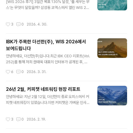
[WIS 2026 후기] 3일간 목표 130% 달성, '줄 세우는 부
자 합니다.1. 핵심 기술력: B2B 영업의 비효율을 끝내는 'A
스'는 무엇이 달랐을까? 삼성동 코엑스에서 열린 WIS 20
2A 상호작용'더선한 기술의 본질은 판매자와 구매자 사이
26(월드IT쇼)이 성황리에 막을 내렸습니다. 3일간 저희
의 'AI 에이전트 간 직접 소통(Agent-to-Agent)'에 있습
더선한(주) PEAKRO 부스에 보내주신 뜨거운 성원에 진
니다. 그동안의 B2B 영업은 사람이 직접 잠재 고객을 찾
작성시간
3
0
2026. 4. 30.
심으로 감사드립니다. 이번 행사에서 저희는 당초 목표했
고, 콜드 메일을 보내고, 미팅을 잡는 지극히 노동 집약적인
던 노출 수치와 상담 건수를 130% 이상 초과 달성했습니
방식으로 진..
다. B2B 세일즈 테크 부스가 이토록 북적였던 비결, 그리
IBK가 주목한 더선한(주), WIS 2026에서
고 그 과정에서 얻은 귀한 만남의 기록을 공유합니다. 1. 든
보여드립니다
든한 파트너, IBK기업은행과 IBK 창공에 대한 감사무엇보
글 내용
다 이번 성공의 발판을 마련해주신 IBK기업은행과 IBK 창
안녕하세요, 더선한(주)입니다.최근 IBK CEO 리포트(Vol.
공 관계자분들께 깊은 감사를 전합니다. 스타트업이 코엑
252)를 통해 저희 권태욱 대표의 인터뷰가 공개된 후, 많
스라는 큰 무대에서 당당히 목소리를 낼 수 있도록 세심하
은 기업 관계자분들로부터 문의를 받았습니다. "AI가 어떻
작성시간
6
0
2026. 3. 31.
게 지원해주..
게 영업을 대신한다는 건가?", "A2A라는 게 실제 매출로
연결되나?" 같은 본질적인 질문들이었죠. 지면을 통해 다
전하지 못한 그 '실체'와 ‘가능성’을 보여드릴 자리를 마련
26년 2월, 커피챗 네트워킹 현장 리포트
했습니다. 더선한(주)가 오는 4월 22일부터 코엑스에서 열
글 내용
안녕하세요! 지난 2월 12일, 더선한의 종로 오피스에서 커
리는 대한민국 최대 기술 축제인 '2026 월드IT쇼(WI
피챗 네트워킹이 있었습니다.이번 커피챗은 가벼운 인사를
S)'에 참여합니다. 1. 왜 다시 '영업'을 기술로 풀어야 하는
넘어, "우리가 가진 기술이 현장의 문제를 정말로 해결하고
가?권태욱 대표가 더선한(주)를 창업하며 던진 질문은 하
있는가?" 라는 본질적인 질문에 답을 가진 리더들이 모인
나였습니다. "수억 원의 마케팅비를 쓰고도, 왜 정작 우리
작성시간
3
0
2026. 2. 19.
자리였습니다.교육부터 금융, 헬스케어 등 각기 다른 분야
제품을 살 '진짜 고객'을 만나는 건 여전히 운에 맡겨야 하..
가 만나 폭발적인 시너지를 냈던 그 현장을 공유합니다. 치
열하게 고민하며 미래를 만들어가는 12개 기업을 지금 바