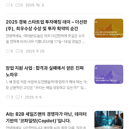
통해 B2B AI 에이전트 개발에 도전을 이어가고 있습니다.
하는 시대가 열린 것입니다.2. AI: 도구를 넘어 자율적인 동
작성시간
2
0
2025. 10. 3.
AI와 세일즈피플의 협력이 어떻게 세상에 선한 변화를 일
료, 에이전트(Agent)의 등장최근 많은 전문가들과..
으킬 수 있는지를 증명하기 위해 쉼 없이 달려왔습니다.우
리가 걸어온 길은 언제나 쉽지 않았습니다. 때로는 새로운
2025 경북 스타트업 투자매칭 데이 – 더선한
기술의 장벽을 마주했고, 때로는 예측하기 어려운 시장의
(주), 최우수상 수상 및 투자 확약의 순간
변화 속에서 방향을 다시 잡아야 했습니다. 하지만 그때마
글 내용
다 함께해주신 여러분의 신뢰와 응원이 저희를 앞으로 나
안녕하세요, 여러분!오늘은 저희 더선한에게 뜻깊은 소식
아가게 한 가장 큰 힘이었습니다.추석은 단지 풍요를 나누
을 전하게 되어 너무 기쁩니다.9월 17일~18일 양일간 영
는 날이 아니라, 서로의 마음을 확인하고, 함께 나아갈 용기
남대학교 천마아트센터에서 열린 ‘2025 경북 스타트업 투
작성시간
5
0
2025. 9. 25.
를 얻는 날이라고 생각합니다.하반..
자매칭 데이’에서, 더선한이 최우수상을 수상하고 투자 확
약을 받는 큰 성과를 거두었습니다. 그 현장을 되돌아보며
느낌과 의미를 나눠보고자 합니다. 행사 개요먼저, 이번 행
창업 지원 사업 : 합격과 실패에서 얻은 진짜
사가 어떤 자리였는지 간단히 돌아보면,주최는 경상북도,
노하우
주관은 (재)경북창조경제혁신센터에서 맡았고도내 스타트
글 내용
업 118개 기업, 창업기획자(AC), 벤처투자회사(VC) 등 투
1. 왜 창업 지원 사업에 도전했을까?창업자가 해야 하는 가
자사 30여 곳, 그리고 지역 혁신기관 11곳이 참여해서 역
장 근본적인 고민은 “우리는 매일 성장하고 있는가?” 입니
대 최대 규모였다는 평가입니다.IR 오디션, 창업 IR 경진대
다.투자자 미팅은 쉽지 않고 고객 확보도 불확실할 때, 창업
작성시간
3
1
2025. 9. 9.
회, 상담 부스 등이 운영되어 스타트업의 성장 가능성과 투
지원 사업은 회사의 사업성을 검증받을 수 있는 절호의 기
자 유치 역량을 평가하고..
회가 됩니다.저 역시 지난 2년 동안(2023년 11월 법인 설
립) 아래와 같은 다양한 프로그램에 도전했습니다.2025
AI는 B2B 세일즈맨의 경쟁자가 아닌, 데이터
중기부 창업지원사업 선정 (서울창조경제혁신센터)2025
기반의 '코파일럿(Copilot)'입니다.
성남창업경진대회 우수상 수상 : 더선한(주), 2025 성남창
글 내용
업경연대회 우수상 수상! AI 세일즈 인텔리전스 혁신으로
안녕하세요, 더선한입니다.생성형 AI의 등장 이후, 많은 B