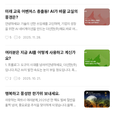
이 던지는 공통적인 ..
에서 잠시 숨을 고르며 지나온 길과 발자국을 되돌아보는
것과 같아요. 올 한 해, 저희 더선한(주)는 '성장'이라는 정
미래 교육 어벤져스 총출동! AI가 바꿀 교실의
상을 향해 정말 쉼 없이 달려왔는데요, 오늘 그 벅찼던 등반
풍경은?
의 기록을 여러분과 함께 나누고 싶어요. 베이스캠프를 차
글 내용
리고, 첫 번째 능선을 넘다모든 위대한 등반은 단단한 베이
안녕하세요! 기술의 선한 쓰임새를 고민하며, 기업의 성장
스캠프에서 시작되죠. 저희는 올 초 '창업진흥원 서울창경
을 위한 AI 네비게이션을 만드는 더선한(주)예요.바로 어
성공패키지’에 최우수로 선정되며 든든한 베이스캠프를 차
제, 저희 더선한(주) 오피스는 대한민국 교육의 미래를 고
작성시간
5
0
2025. 11. 28.
렸고, 6월에는 '성남창업경연대회'에서 우수상을 받으며
민하는 뜨거운 열기로 가득 찼답니다. 정말 멋진 커피챗 행
첫 번째 봉우리를 향한 ..
사가 성공적으로 마무리되었거든요! 이날 행사는 한국교원
캠퍼스의 권영출 원장님께서 깊이 있는 연사로 문을 열어
여러분은 지금 AI를 어떻게 사용하고 계신가
주셨어요.원장님께서는 이 자리에 모인 우리 기업들이 각
요?
자의 기술과 아이디어를 넘어, '대한민국 미래 교육'이라는
글 내용
같은 목표를 향해 나아가는 든든한 동료가 되었으면 좋겠
1. 프롤로그: 도구의 시대를 넘어서안녕하세요, 더선한(주)
다는 따뜻한 말씀을 전해주셨습니다."여기에 모인 우리 모
입니다.최근 AI의 발전 속도는 눈이 부실 정도입니다. 혹시
두가 각자의 자리에서 빛나는 별들이지만, 함께 모였을 때
여러분은 AI를 어떻게 활용하고 계신가요?이러한 활용은
작성시간
2
0
2025. 10. 21.
더 밝은 별자리가 될 수 있습니다. 서로의 손을 맞잡고 협력
분명 우리의 일상과 업무 효율을 크게 높여주었습니다. 하
하며 만들어낼 시너지를 통해, 우리 아..
지만 잘 생각해 보면, 이것은 모두 ‘내가 요청한 특정한 작
업’을 AI가 수행해 주는, 단순한 ‘도구(Tool)’로서의 역할
행복하고 풍성한 한가위 보내세요.
에 머물러 있습니다.우리는 이제 AI에게 그림을 그려달라
글 내용
사랑하는 파트너 여러분께,2025년 한 해도 벌써 절반을
고 요청하는 수준을 넘어, ‘혼자서 판단하고, 행동하며, 결
훌쩍 넘어, 풍요로운 추석을 맞이하게 되었습니다.올해 더
과를 만들어내는’ 새로운 패러다임의 입구에 서 있습니다.
선한은 PEAK에서 '길 로'자를 더해 PEAKRO 솔루션을
바로, AI를 **‘동료(Colleague)’이자 ‘파트너’**로 활용