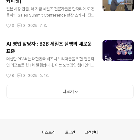
커피챗)
업경연대회, 혁신 스타트업의 등용문올해로 23회를 맞이
글 내용
한 성남창업경연대회는 전국 유망 스타트업을 발굴하는 권
일본 시장 진출, 왜 지금 세일즈 전문가들은 한자리에 모였
위 있는 대회입니다. 공개 오디션 방식으로 심사를 진행하
을까?- Sales Summit Conference 현장 스케치 -안녕
며, 기술력, 시장성, 사업화 가능성을 종합적으로 평가해 차
하세요, 더선한(주)입니다.최근 많은 기업에게 '일본 시
작성시간
3
0
2025. 7. 3.
세대 유니콘 후보군을 선정합니다.특히 이번 대회에는 바
장'이 그 어느 때보다 뜨거운 기회의 땅으로 주목받고 있습
이오헬스, 인공지능(AI), 스마트 ..
니다. 특히 B2B 기술 스타트업이나 세일즈 자동화를 고민
하는 기업에게는 구체적인 전략이 절실한 시점입니다. 하
AI 영업 담당자 : B2B 세일즈 실행의 새로운
지만 동시에, 어떻게 접근해야 할지 막막함을 느끼는 분들
표준
도 많으리라 생각합니다.이러한 고민에 대한 해답의 실마
글 내용
리를 찾기 위해, 저희 더선한(주)는 지난 6월 25일 서초그
더선한 PEAK는 대한민국 비즈니스 리더들을 위한 전문적
랑자이 스튜디오에서 특별한 만남의 장을 열었습니다. 바
인 리포트를 월 1회 발행합니다. 이는 모범영업 캠페인의
로 입니다. 각 분야의 세일즈 전문가들과 함께 일본 시장 공
일환으로 CEO·임원·영업 리더들을 위해 작성했습니다. ―
작성시간
8
0
2025. 6. 13.
략을 위한 핵심 인사이트를 나누었던 그 뜨거운 현장을 지
매출 향상이 필요한 기업이 주목해야 할 AI 기반 영업전략
금부터 소개해 드리겠습..
의 핵심 프레임워크 ― 2025년, AI는 단순한 자동화 도구
를 넘어 ‘영업 전략 수립’과 ‘거래 실행’을 실질적으로 지원
더보기
하는 AI 세일즈 에이전트로 진화하고 있습니다. 본 자료에
서는 AI 영업담당자의 개념부터 한국 기업이 도입 시 고려
해야 할 전략적 요소까지 심층 분석합니다.1. AI 영업담당
자란 무엇인가? 기존의 CRM+RPA를 넘는 차세대 세일즈
파트너 AI 영업담당자(Sales AI Agent)는 단순히 업무를
자동화하는 툴이 아닙니다. 딥러닝 기반의 자연어 처리(NL
의안내
티스토리
로그인
고객센터
P)..