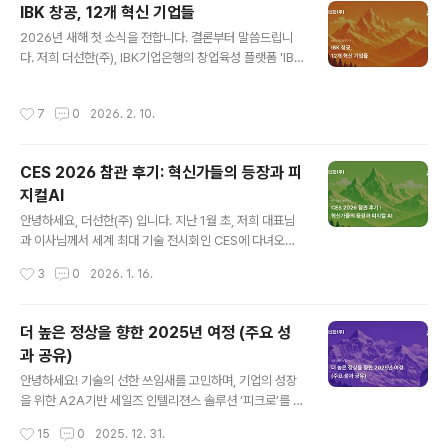
IBK 창공, 12개 혁신 기업들
로 확인해 보세요.[Presenter: 기술의 경계를 허물고 혁
글 내용
신을 만드는 파트너들] 1️⃣ 그래머피티AI 기반 영문법 자동
2026년 새해 첫 소식을 전합니다. 결론부터 말씀드립니
생성 플랫폼: 개발자 출신의 학원 원장이 현장의 고질적인
다. 저희 더선한(주), IBK기업은행의 창업육성 플랫폼 'IBK
문제(문제 출제 및 채점 부하)를 해결하기 위해 직접 설계
창공 대구 2기'에 선정됐습니다. 🥳 "그냥 지원사업 하나
했습니다.현장 밀착형 솔루션: 2026년 1월 정식 출시되어
붙은거 아닌가?" 정도로 생각할 수 있습니다. 하지만 저희
작성시간
7
0
2026. 2. 10.
실제 수업 보..
가 이 기회를 단순히 '스펙 한 줄 추가' 정도로 여겼다면, 굳
이 새해 첫 소식으로 전하지도 않았을 겁니다. IBK 창공은 I
BK기업은행이 운영하는 대표적인 스타트업 육성 프로그램
CES 2026 참관 후기: 혁신가들의 등장과 피
으로, 금융·멘토링·투자 연계·글로벌 진출까지 기업 성장 전
지컬AI
단계를 체계적으로 지원합니다. 국내 최고 수준의 인프라
글 내용
와 네트워크를 기반으로 실제 성과를 만들어내는, 스타트
안녕하세요, 더선한(주) 입니다. 지난 1월 초, 저희 대표님
업에게 굉장히 좋은 프로그램으로 평가받고 있습니다. Wh
과 이사님께서 세계 최대 기술 전시회인 CES에 다녀오셨
y: 왜 IBK 창공이었나?저희가 IBK 창공의 문을 두드린 이
어요. 바이어의 시선으로, "만약 우리 고객이라면 어떤 기
작성시간
3
0
2026. 1. 16.
유는 ..
술에 지갑을 열까?" 하는 날카로운 질문을 들고 현장을 둘
러보고 오셨답니다. 그래서인지 화려한 신기술 그 자체보
다, 기업들이 시장을 어떻게 대하고 있는지, 그들의 ‘비즈니
더 높은 정상을 향한 2025년 여정 (주요 성
스 방식’이 더 선명하게 눈에 들어왔다고 해요. 이 글은 최
과 공유)
신 기술 트렌드 요약이라기보다, 비즈니스 관점에서 살펴
글 내용
본 저희의 관찰 기록이에요. 결국 모든 기업은 같은 질문을
안녕하세요! 기술의 선한 쓰임새를 고민하며, 기업의 성장
받고 있었습니다 수천 개의 부스, 각기 다른 산업과 국가,
을 위한 A2A기반 세일즈 인텔리젼스 솔루션 ‘피크로’를 만
그리고 기술. CES는 그야말로 기술 혁신의 거대한 장 같았
드는 더선한(주)예요.어느덧 2025년의 마지막 페이지를
작성시간
15
0
2025. 12. 31.
어요. 하지만 흥미롭게도, 그 모든 다양함 속에서 관람객들
앞두고 있네요. 한 해를 돌아보는 건, 땀 흘려 오른 산 중턱