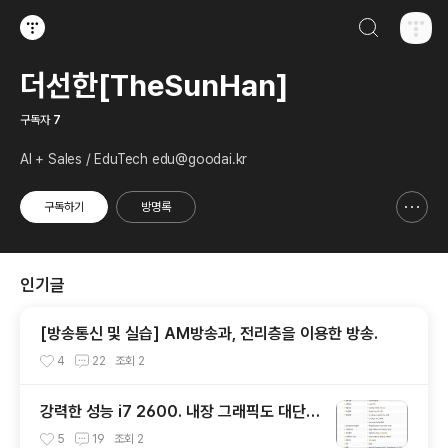
검색하기
티스토리
더선한[TheSunHan]
구독자
7
AI + Sales / EduTech edu@goodai.kr
구독하기
방명록
신고하기 레이어
열기
인기글
[방송통신 및 실습] AM방송과, 전리층을 이용한 방송.
4
22
조회
2
강력한 성능 i7 2600. 내장 그래픽도 대단하
다며?
5
19
조회
2