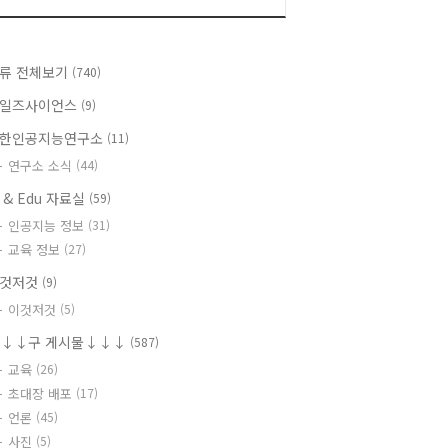
류 전체보기
(740)
일즈사이언스
(9)
한인공지능연구소
(11)
연구소 소식
(44)
I & Edu 자료실
(59)
인공지능 정보
(31)
교육 정보
(27)
것저것
(9)
이것저것
(5)
↓↓구 게시물↓↓↓
(587)
교육
(26)
초대장 배포
(17)
언론
(45)
사진
(5)