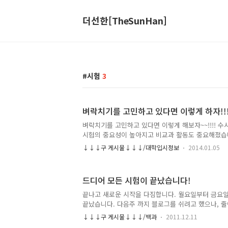
더선한[TheSunHan]
시험
3
벼락치기를 고민하고 있다면 이렇게 하자!!!
벼락치기를 고민하고 있다면 이렇게 해보자~~!!!! 수
시험의 중요성이 높아지고 비교과 활동도 중요해졌습니
적이 우선적으로 토대가 되어야 비교과와 자기소개서가
↓↓↓구 게시물↓↓↓/대학입시정보
2014.01.05
니다. 내신기간이 가까워질때마다 드림톡으로 가장 많
포기'에 관한 내용입니다. 내신 성적 고민에 정시 관
아지고 내신관리가 본인과는 맞지 않는 것 같다며 포
드디어 모든 시험이 끝났습니다!
스스로 비관적으로 생각하고 포기하면서 80%의 기
들 때면 참으로 안타까운 마음이 듭니다. 시험이 일주
끝나고 새로운 시작을 다짐합니다. 월요일부터 금요
는 내신 관리에 적합한 사람이 아니다, 너무 늦었다 
끝났습니다. 다음주 까지 블로그를 쉬려고 했으나, 
모든 것들을 최선을..
손 놓고 있을 수 만은 없었습니다. 아무런 노력도 안
↓↓↓구 게시물↓↓↓/백과
2011.12.11
기대한다는 것은 어리석은 생각인 것 같네요. 다시 마