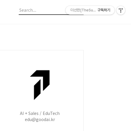
더선한[TheSunHan]
구독하기
AI + Sales / EduTech
edu@goodai.kr