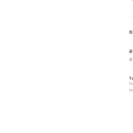
최
최
근
글
과
공
인
공
기
글
방
T
To
문
자
Ye
수