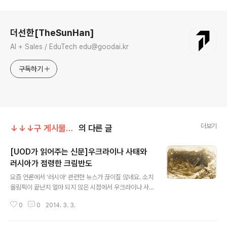
로그 정보
더선한[TheSunHan]
AI + Sales / EduTech edu@goodai.kr
구독하기
더보기
↓↓↓구 게시물↓↓↓/이슈
의 다른 글
[UOD가 읽어주는 신문]우크라이나 사태와
러시아가 점령한 크림반도
글 내용
요즘 언론에서 '러시아' 관련한 뉴스가 끊이질 않네요. 소치
올림픽이 끝난지 얼마 되지 않은 시점에서 우크라이나 사
태가 이어지면서 전세계인의 눈이 러시아로 집중되고 있습
0
0
2014. 3. 3.
니다.연일 시위가 이어지는 일촉즉발의 상황 속에 있는 우
크라이나. 왜 이 같은 일이 일어나게 된 것일까요? UOD가