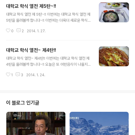
이해하기 쉽게 정리를 해볼게요 :) 1. 크림반도 우크라이나
대학교 학식 열전 제5탄~!!
사태에서 가장 문제가 되는 곳은 크림자치공화국이 있는
글 내용
크림반도입니다. 이 지역은 온화한 기후와 물이 따뜻한 항
대학교 학식 열전 제 5탄~!! 이번에는 대학교 학식 열전 제
구 때문에 예전부터 많은 나라들이 탐냈던 지역입니다. 오
5탄을 올려볼까 합니다~!! 이번에는 더욱더 새로운 학식
스만투르크 전쟁 때, 이 지역은 러시아의 차지가 되었는데
세계로 여러분을 초대하니 많은 관심 부탁드립니다~ 경희
요, 이후 계속해서 러시아의 영토였다가 1954년 당시 옛
0
2
2014. 1. 27.
대학교~ 가격은 착하게 3500원~!! 돈까스와 삼계탕을 보
소비에트 연방(소련)이 우크라이나로 편입시킵니다. 이 때
니 갑자기 배가 고프네요... 특히 3500으로 저렇게 맜있어
까지는 그 누구도 소련이 무너질 ..
보이는 삼계탕을 먹어보고 싶습니다! 신구대학교~ 신구대
대학교 학식 열전~ 제4탄!!
학교 역시 가격은 3500원으로 저렴한 편이고 밥이나 국으
글 내용
로 봐서 학교만의 특별메뉴가 많은 것 같습니다! 탕수욕도
대학교 학식 열전~ 제4탄!! 이번에는 대학교 학식 열전 제
상당히 먹음직스럽게 생겼고 특히 저 국은 한번도 먹어보
4탄을 올려볼까 합니다~!! 오늘은 또 어떤음식이 나올지
지 않은 거라 한번 먹어보고 싶습니다! 숙명여자대학교~
기대해보며..그럼 지금부터 대학교 학식이라는 음식계의
숙명여대 학식은 굉장히 다채로운 것 같습니다! 그릇색깔
1
3
2014. 1. 24.
신세계로 여러분을 초대합니다! 세종대학교~ 이게 그 말로
도 굉장히 다양하고 음식들도 다양하네요! 특히 면종류 관
만 듣던 세종대학교 돈까스!! 정말 맛있어보이네요~ 가격
한 사진이 많은 걸로 봐선 면종류 ..
은 착하게 3500원! 안에는 고구마 치즈가 들어있어 맛을
더욱더 풍성하게 해주는게 아닌가 싶습니다! 이화여자대학
교~ 일단 양이 정말 풍부합니다~ 가격은 2천원~3천원으
이 블로그 인기글
로 상당히 싼편이고 메뉴는 다양해서 인기만점인거 같습니
다! 특히 참치김밥 정말 맛있어보입니다! 목포해양대학교~
이야~ 드디어 말로만 듣던 0원짜리 식사가 나왔습니다! 보
시다시피 목포해양대학교는 국비지원이라 학식이0원이네
요.. 근데 더욱더 놀라운 것은!! 0원을 ..