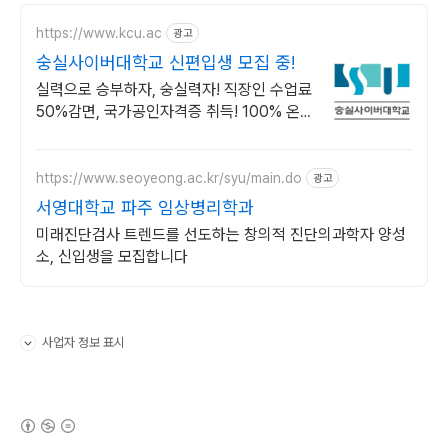
https://www.kcu.ac
광고
숭실사이버대학교 신편입생 모집 중!
실력으로 승부하자, 숭실력자! 직장인 수업료
50%감면, 국가공인자격증 취득! 100% 온
라인강의! 4년제 학위인정! 실력으로 승부하
는 한국 최초 사이버대학교!
https://www.seoyeong.ac.kr/syu/main.do
광고
서영대학교 파주 임상병리학과
미래진단검사 트렌드를 선도하는 창의적 진단의과학자 양성
소, 신입생을 모집합니다
사업자 정보 표시
펼치기/접기
(새창열림)